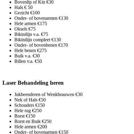
Bovenlip of Kin
€30
Hals
€ 50
Gezicht
€100
Onder- of bovenarmen
€130
Hele armen
€175
Oksels
€75
Bikinilijn v.a.
€75
Bikinilijn compleet
€130
Onder- of bovenbenen
€170
Hele benen
€275
Buik v.a.
€30
Billen v.a.
€50
Laser Behandeling heren
Jukbeenderen of Wenkbrauwen
€30
Nek of Hals
€50
Schouders
€150
Hele rug
€250
Borst
€150
Borst en Buik
€250
Hele armen
€200
Onder- of bovenarmen
€150