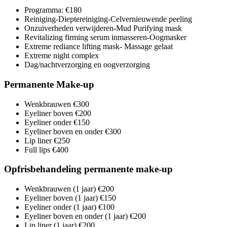
Programma:
€180
Reiniging-Dieptereiniging-Celvernieuwende peeling
Onzuiverheden verwijderen-Mud Purifying mask
Revitalizing firming serum inmasseren-Oogmasker
Extreme rediance lifting mask- Massage gelaat
Extreme night complex
Dag/nachtverzorging en oogverzorging
Permanente Make-up
Wenkbrauwen
€300
Eyeliner boven
€200
Eyeliner onder
€150
Eyeliner boven en onder
€300
Lip liner
€250
Full lips
€400
Opfrisbehandeling permanente make-up
Wenkbrauwen (1 jaar)
€200
Eyeliner boven (1 jaar)
€150
Eyeliner onder (1 jaar)
€100
Eyeliner boven en onder (1 jaar)
€200
Lip liner (1 jaar)
€200