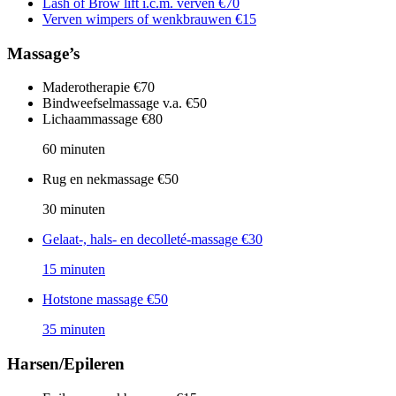
Lash of Brow lift i.c.m. verven
€70
Verven wimpers of wenkbrauwen
€15
Massage’s
Maderotherapie
€70
Bindweefselmassage v.a.
€50
Lichaammassage
€80
60 minuten
Rug en nekmassage
€50
30 minuten
Gelaat-, hals- en decolleté-massage
€30
15 minuten
Hotstone massage
€50
35 minuten
Harsen/Epileren